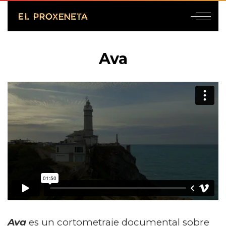
Ava
Ava
es un cortometraje documental sobre