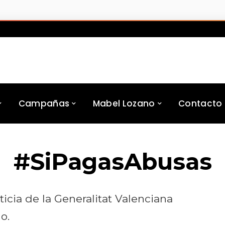
Campañas
Mabel Lozano
Contacto
#SiPagasAbusas
icia de la Generalitat Valenciana
o.