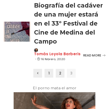
Biografía del cadáver
de una mujer estará
en el 33º Festival de
Cine de Medina del
Campo
Posted
Tomás Loyola Barberis
READ MORE
by
16 febrero, 2020
1
2
3
El porno mata el amor