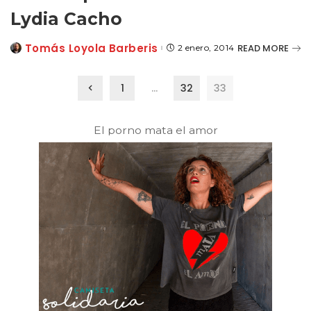
Lydia Cacho
Tomás Loyola Barberis
READ MORE
2 enero, 2014
Posted
by
1
…
32
33
El porno mata el amor