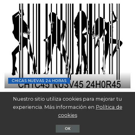
CHICAS NUEVAS 24 HORAS
Mujeres desesperadas
Nuestro sitio utiliza cookies para mejorar tu
Tomás Loyola Barberis
27 septiembre, 2020
experiencia. Más información en
Política de
Posted
by
cookies
© Mafalda Entertainment SL
OK