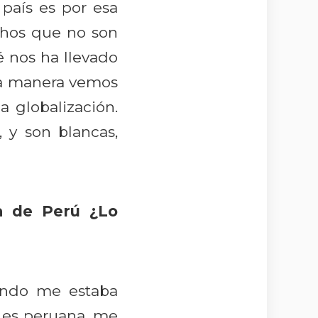
 país es por esa
chos que no son
 nos ha llevado
sta manera vemos
 globalización.
, y son blancas,
a de Perú ¿Lo
ando me estaba
 es peruana, me