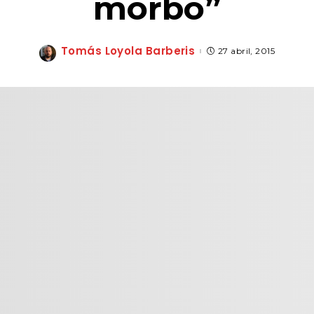
morbo”
Tomás Loyola Barberis
27 abril, 2015
Posted
by