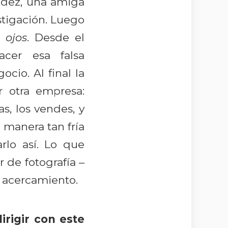
ndez, una amiga
stigación. Luego
 ojos
. Desde el
cer esa falsa
cio. Al final la
r otra empresa:
as, los vendes, y
 manera tan fría
rlo así. Lo que
 de fotografía –
e acercamiento.
irigir con este