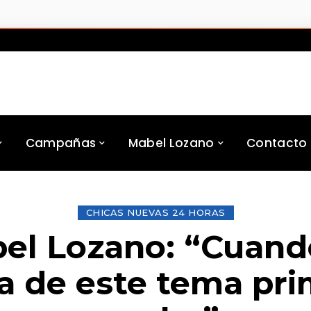
Campañas
Mabel Lozano
Contacto
CHICAS NUEVAS 24 HORAS
el Lozano: “Cuand
a de este tema pri