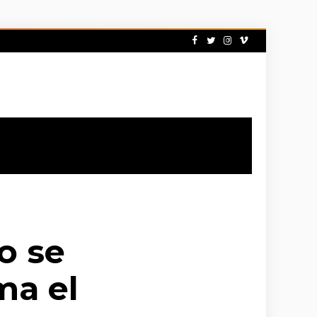
o se
ma el