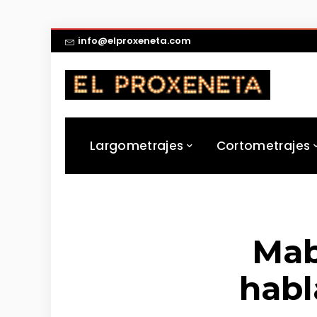
info@elproxeneta.com
Largometrajes
Cortometrajes
Mab
habl