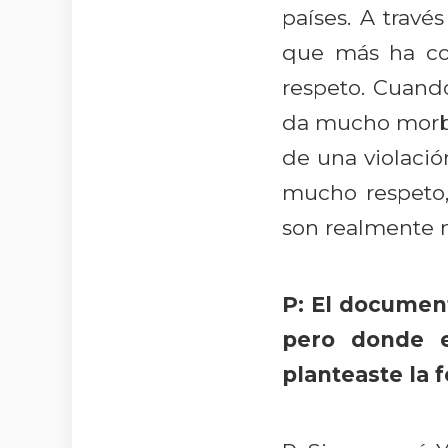
países. A travé
que más ha co
respeto. Cuand
da mucho morbo
de una violaci
mucho respeto,
son realmente m
P: El documen
pero donde e
planteaste la 