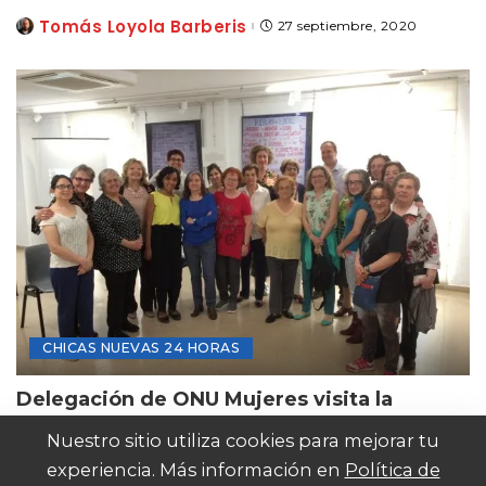
Tomás Loyola Barberis
27 septiembre, 2020
Posted
by
CHICAS NUEVAS 24 HORAS
Delegación de ONU Mujeres visita la
exposición CN24H en Madrid
Nuestro sitio utiliza cookies para mejorar tu
Tomás Loyola Barberis
29 abril, 2018
experiencia. Más información en
Política de
Posted