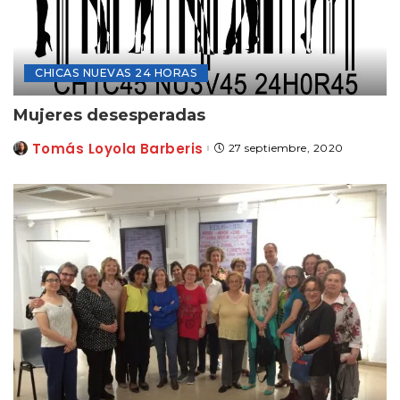
CHICAS NUEVAS 24 HORAS
Mujeres desesperadas
Tomás Loyola Barberis
27 septiembre, 2020
Posted
by