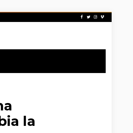
na
ia la