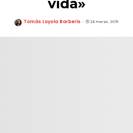
vida»
Tomás Loyola Barberis
26 marzo, 2015
Posted
by