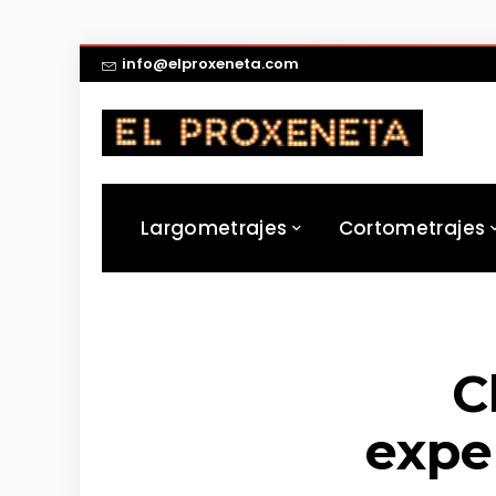
info@elproxeneta.com
Largometrajes
Cortometrajes
C
expe