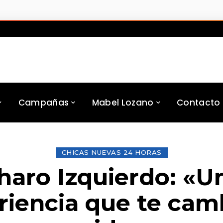
Campañas
Mabel Lozano
Contacto
CHICAS NUEVAS 24 HORAS
haro Izquierdo: «U
riencia que te camb