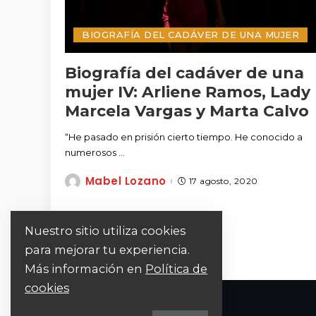
BIOGRAFÍA DEL CADÁVER DE UNA MUJER
Biografía del cadáver de una
mujer IV: Arliene Ramos, Lady
Marcela Vargas y Marta Calvo
“He pasado en prisión cierto tiempo. He conocido a
numerosos
...
Mabel Lozano
17 agosto, 2020
Posted
by
Nuestro sitio utiliza cookies
para mejorar tu experiencia.
Más información en
Política de
cookies