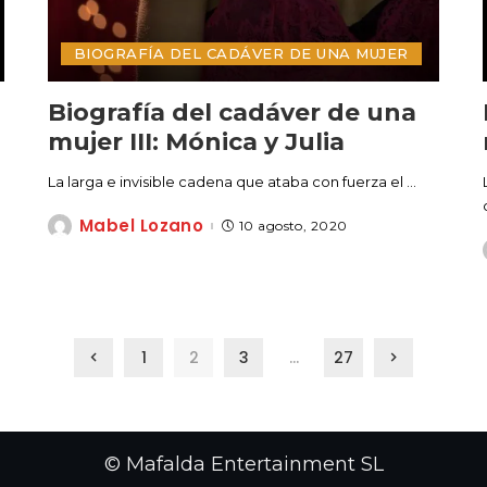
BIOGRAFÍA DEL CADÁVER DE UNA MUJER
Biografía del cadáver de una
mujer III: Mónica y Julia
La larga e invisible cadena que ataba con fuerza el
...
Mabel Lozano
10 agosto, 2020
Posted
by
1
2
3
…
27
© Mafalda Entertainment SL