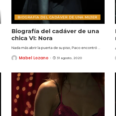
BIOGRAFÍA DEL CADÁVER DE UNA MUJER
Biografía del cadáver de una
chica VI: Nora
Nada más abrir la puerta de su piso, Paco encontró
...
Mabel Lozano
31 agosto, 2020
Posted
by