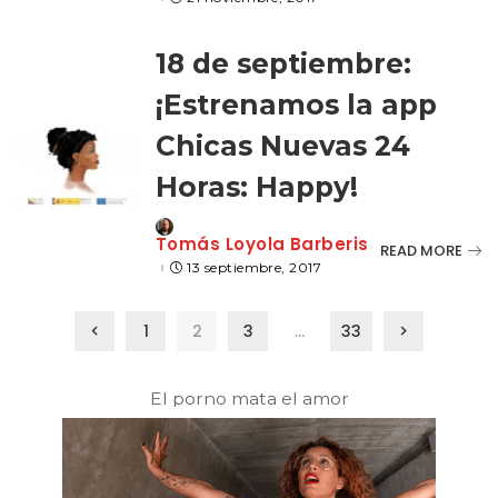
18 de septiembre:
¡Estrenamos la app
Chicas Nuevas 24
Horas: Happy!
Posted
Tomás Loyola Barberis
READ MORE
by
13 septiembre, 2017
1
2
3
…
33
El porno mata el amor