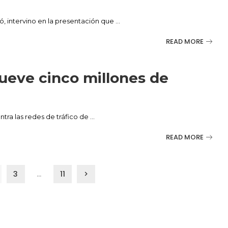
dó, intervino en la presentación que
...
READ MORE
mueve cinco millones de
ntra las redes de tráfico de
...
READ MORE
3
…
11