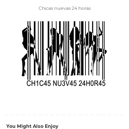
Chicas nuevas 24 horas
You Might Also Enjoy