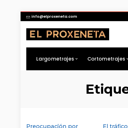
info@elproxeneta.com
Largometrajes
Cortometrajes
Etiqu
Preocupación por
El tráfi