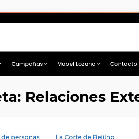
Campañas
Mabel Lozano
Contacto
eta:
Relaciones Ext
co de personas
La Corte de Beijing