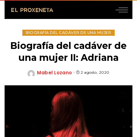
BIOGRAFÍA DEL CADÁVER DE UNA MUJER
Biografía del cadáver de
una mujer II: Adriana
Mabel Lozano
2 agosto, 2020
Posted
by